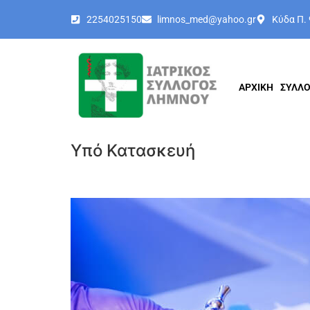
2254025150
limnos_med@yahoo.gr
Κύδα Π.
ΑΡΧΙΚΗ
ΣΥΛΛ
Υπό Κατασκευή