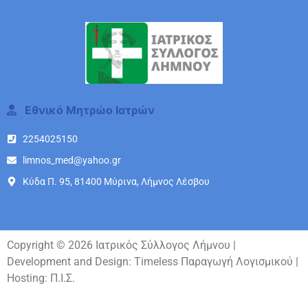
Εθνικό Μητρώο Ιατρών
2254025150
limnos_med@yahoo.gr
Κύδα Π. 95, 81400 Μύρινα, Λήμνος Λέσβου
Copyright © 2026 Ιατρικός Σύλλογος Λήμνου |
Develοpment and Design:
Timeless Παραγωγή Λογισμικού
|
Hosting:
Π.Ι.Σ.